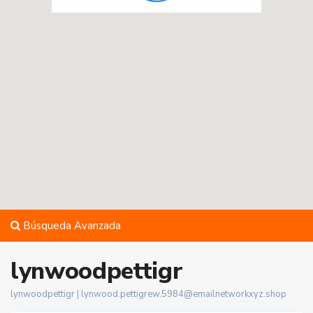
Búsqueda Avanzada
lynwoodpettigr
lynwoodpettigr |
lynwood.pettigrew.5984@emailnetworkxyz.shop