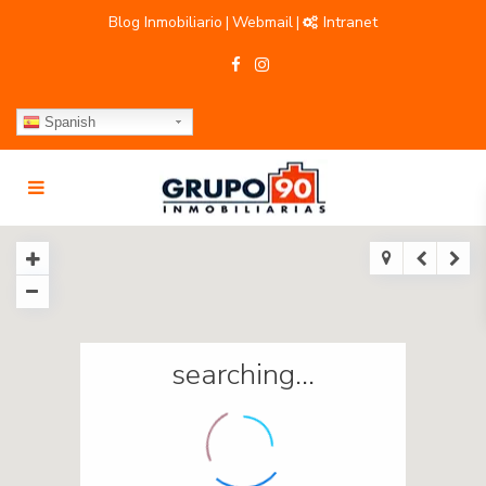
Blog Inmobiliario
Webmail
Intranet
|
|
Spanish
searching...