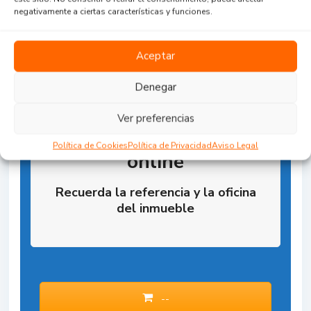
negativamente a ciertas características y funciones.
Aceptar
Denegar
Ver preferencias
Reserva la Propiedad
Política de Cookies
Política de Privacidad
Aviso Legal
online
Recuerda la referencia y la oficina
del inmueble
--