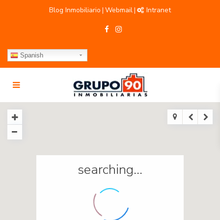
Blog Inmobiliario
Webmail
Intranet
|
|
Spanish
searching...