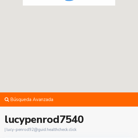
Búsqueda Avanzada
lucypenrod7540
|
lucy-penrod92@guid.healthcheck.click