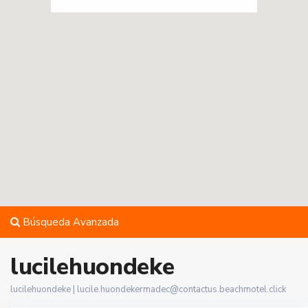
Búsqueda Avanzada
lucilehuondeke
lucilehuondeke |
lucile.huondekermadec@contactus.beachmotel.click