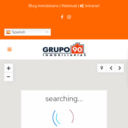
Blog Inmobiliario
Webmail
Intranet
|
|
Spanish
searching...