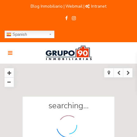
Blog Inmobiliario
Webmail
Intranet
|
|
Spanish
searching...