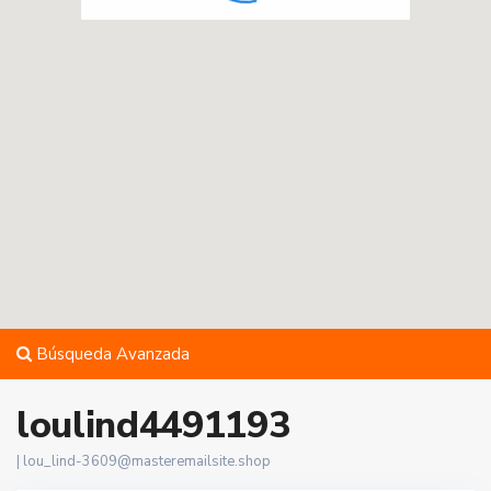
Búsqueda Avanzada
loulind4491193
|
lou_lind-3609@masteremailsite.shop