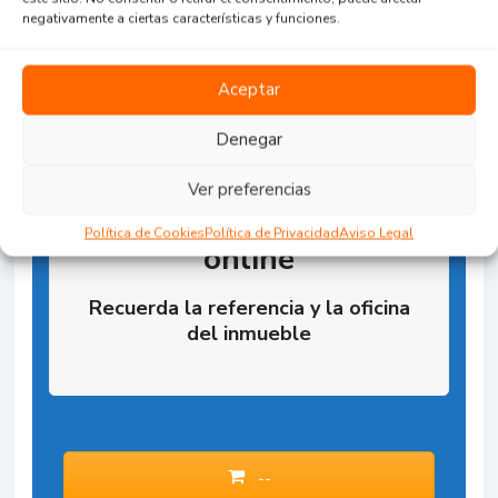
negativamente a ciertas características y funciones.
Aceptar
Denegar
Ver preferencias
Reserva la Propiedad
Política de Cookies
Política de Privacidad
Aviso Legal
online
Recuerda la referencia y la oficina
del inmueble
--