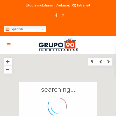
Blog Inmobiliario
Webmail
Intranet
|
|
Spanish
searching...