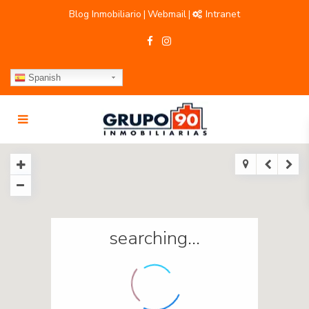
Blog Inmobiliario
Webmail
Intranet
|
|
Spanish
searching...