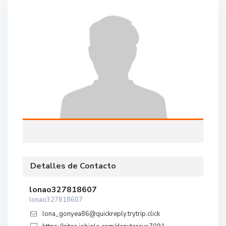
Detalles de Contacto
lonao327818607
lonao327818607
lona_gonyea86@quickreply.trytrip.click