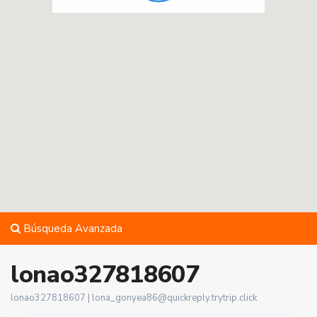
Búsqueda Avanzada
lonao327818607
lonao327818607 |
lona_gonyea86@quickreply.trytrip.click