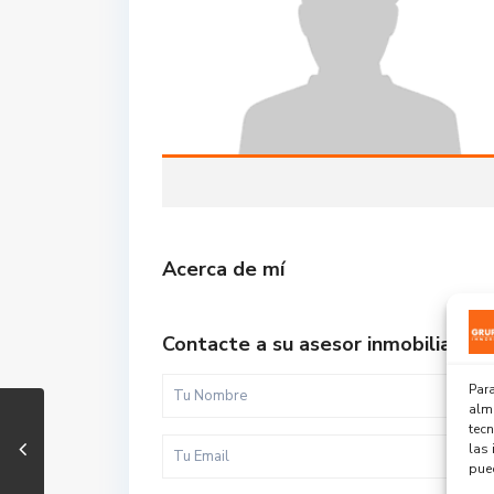
Acerca de mí
Contacte a su asesor inmobiliario
Para
alma
tec
las 
pued