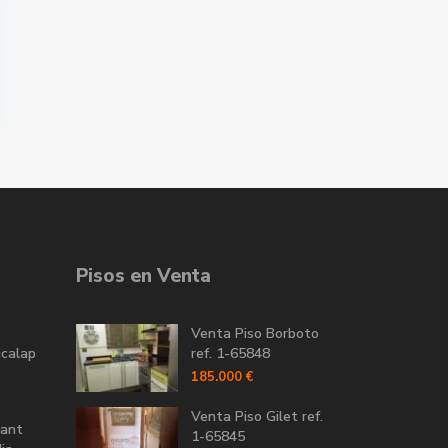
Pisos en Venta
Venta Piso Borboto
icalap
ref. 1-65848
185.000 €
Venta Piso Gilet ref.
Sant
1-65845