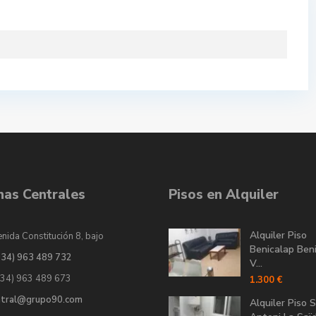
inas Centrales
Pisos en Alquiler
Alquiler Piso
nida Constitución 8, bajo
Benicalap Ben
034) 963 489 732
V...
034) 963 489 673
1.300 €
ntral@grupo90.com
Alquiler Piso 