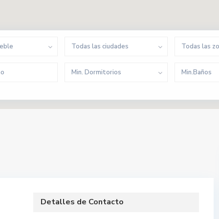
ueble
Todas las ciudades
Todas las z
Min. Dormitorios
Min.Baños
Detalles de Contacto