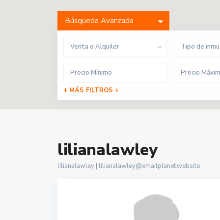
Búsqueda Avanzada
Venta o Alquiler
Tipo de inm
+ MÁS FILTROS +
lilianalawley
lilianalawley |
lilianalawley@emailplanet.website