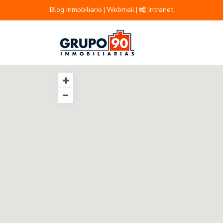
Blog Inmobiliario
Webmail
Intranet
|
|