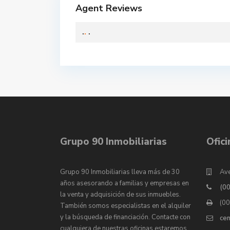
Agent Reviews
.
.
.
Grupo 90 Inmobiliarias
Ofic
Grupo 90 Inmobiliarias lleva más de 30
Ave
años asesorando a familias y empresas en
(0
la venta y adquisición de sus inmuebles.
(0
También somos especialistas en el alquiler
y la búsqueda de financiación. Contacte con
ce
cualquiera de nuestras oficinas estaremos