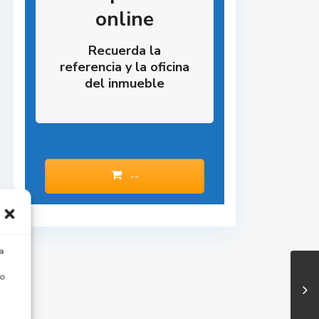
online
Recuerda la
referencia y la oficina
del inmueble
--
a
 o