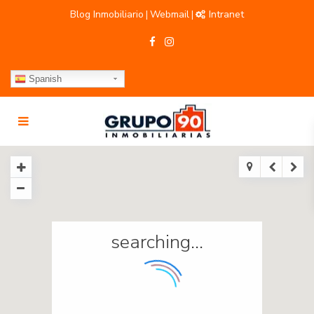
Blog Inmobiliario
Webmail
Intranet
|
|
Spanish
searching...