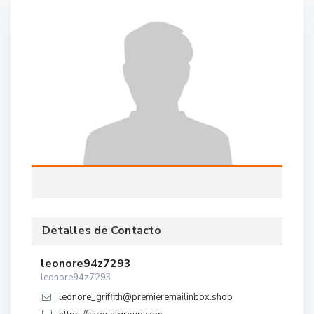
Detalles de Contacto
leonore94z7293
leonore94z7293
leonore_griffith@premieremailinbox.shop