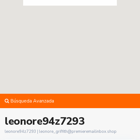
Búsqueda Avanzada
leonore94z7293
leonore94z7293 |
leonore_griffith@premieremailinbox.shop