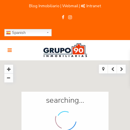
Blog Inmobiliario
Webmail
Intranet
|
|
Spanish
searching...