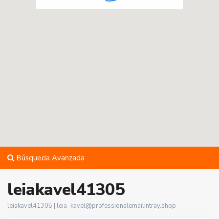
Búsqueda Avanzada
leiakavel41305
leiakavel41305 |
leia_kavel@professionalemailintray.shop