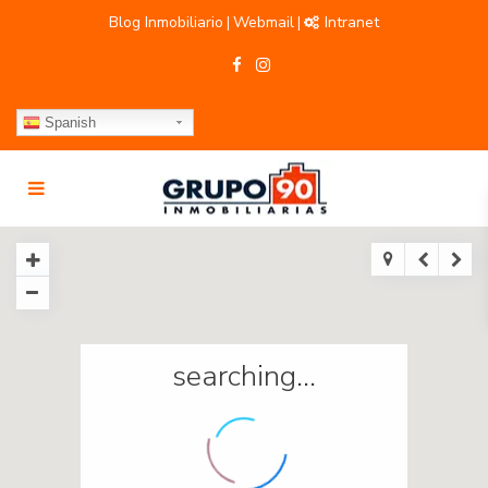
Blog Inmobiliario
Webmail
Intranet
|
|
Spanish
searching...