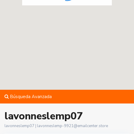
Búsqueda Avanzada
lavonneslemp07
lavonneslemp07 |
lavonneslemp-9921@emailcenter.store