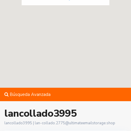
Búsqueda Avanzada
lancollado3995
lancollado3995 |
lan-collado.2775@ultimateemailstorage.shop