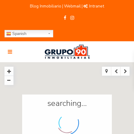
Blog Inmobiliario
Webmail
Intranet
|
|
Spanish
searching...