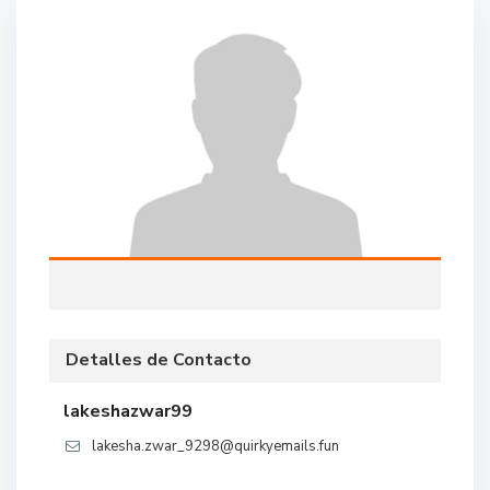
Detalles de Contacto
lakeshazwar99
lakesha.zwar_9298@quirkyemails.fun