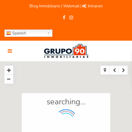
Blog Inmobiliario
Webmail
Intranet
|
|
Spanish
searching...