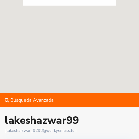
Búsqueda Avanzada
lakeshazwar99
|
lakesha.zwar_9298@quirkyemails.fun