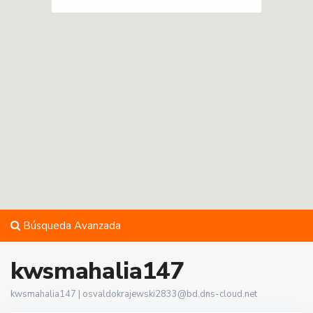
Búsqueda Avanzada
kwsmahalia147
kwsmahalia147 |
osvaldokrajewski2833@bd.dns-cloud.net