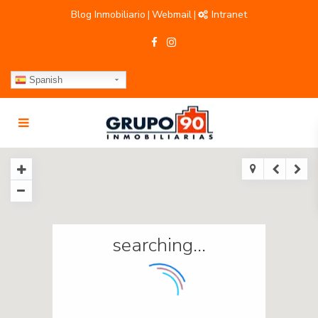
Blog Inmobiliario
Webmail
Intranet
|
|
Spanish
searching...