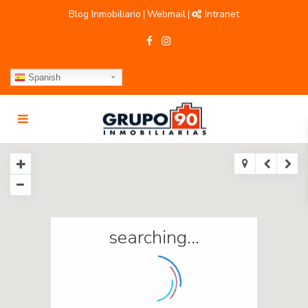
Blog Inmobiliario
Webmail
Intranet
|
|
Spanish
searching...