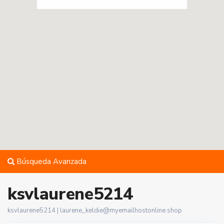
Búsqueda Avanzada
ksvlaurene5214
ksvlaurene5214 |
laurene_keldie@myemailhostonline.shop