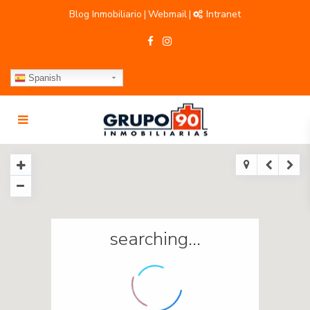
Blog Inmobiliario
Webmail
Intranet
|
|
Spanish
searching...