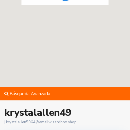
Búsqueda Avanzada
krystalallen49
|
krystalallen5064@emailwizardbox.shop