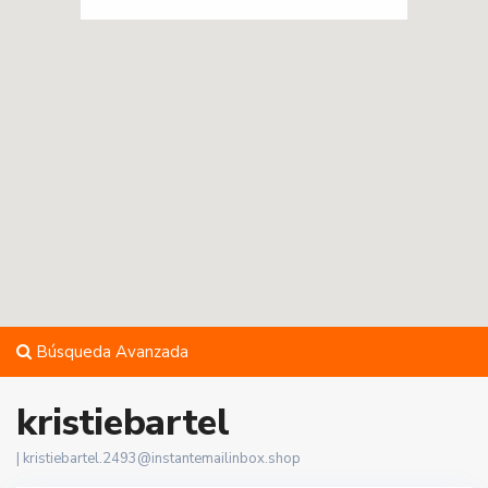
Búsqueda Avanzada
kristiebartel
|
kristiebartel.2493@instantemailinbox.shop