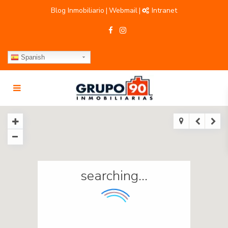
Blog Inmobiliario
Webmail
Intranet
|
|
Spanish
searching...