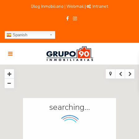
Blog Inmobiliario
Webmail
Intranet
|
|
Spanish
searching...