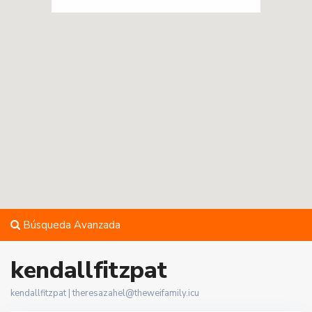
Búsqueda Avanzada
kendallfitzpat
kendallfitzpat |
theresazahel@theweifamily.icu