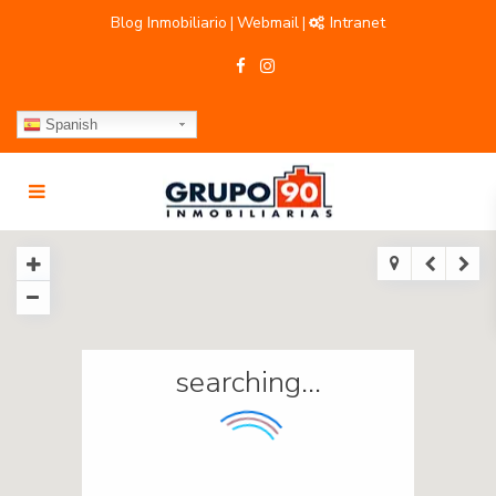
Blog Inmobiliario
Webmail
Intranet
|
|
Spanish
searching...