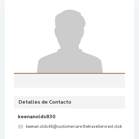
Detalles de Contacto
keenanolds830
keenan.olds46@customercare.thetravellersrest.click