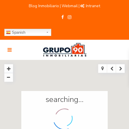
Blog Inmobiliario
Webmail
Intranet
|
|
Spanish
searching...