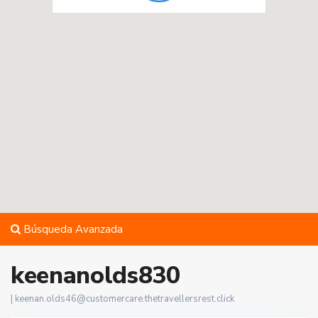
Búsqueda Avanzada
keenanolds830
|
keenan.olds46@customercare.thetravellersrest.click