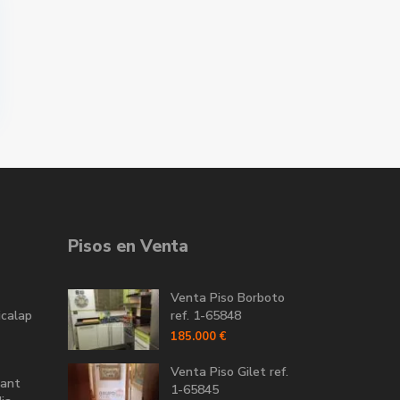
Pisos en Venta
Venta Piso Borboto
icalap
ref. 1-65848
185.000 €
Venta Piso Gilet ref.
Sant
1-65845