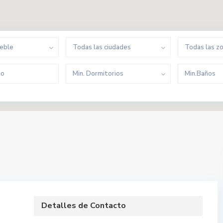
ueble
Todas las ciudades
Todas las z
Min. Dormitorios
Min.Baños
Detalles de Contacto