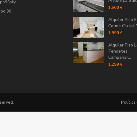
Antoni La Saïdi
upo90sky
1.500 €
upo 90
Alquiler Piso E
Carme Ciutat V
1.990 €
Alquiler Piso 
Tendetes
Campanar...
1.299 €
eserved.
Política