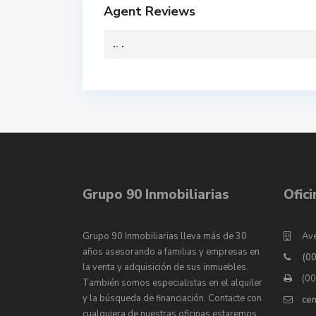
Agent Reviews
.
.
.
Grupo 90 Inmobiliarias
Ofic
Grupo 90 Inmobiliarias lleva más de 30
Ave
años asesorando a familias y empresas en
(0
la venta y adquisición de sus inmuebles.
(0
También somos especialistas en el alquiler
y la búsqueda de financiación. Contacte con
ce
cualquiera de nuestras oficinas estaremos