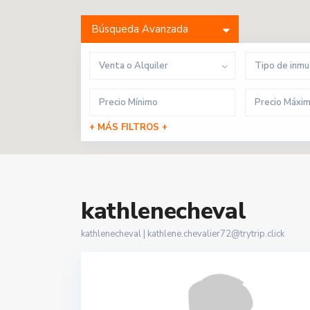
Búsqueda Avanzada
Venta o Alquiler
Tipo de inm
+ MÁS FILTROS +
kathlenecheval
kathlenecheval |
kathlene.chevalier72@trytrip.click