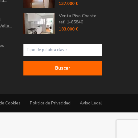
a...
137.000 €
Venta Piso Cheste
l
ref. 1-65840
ella...
183.000 €
Les
Buscar
 de Cookies
Política de Privacidad
Aviso Legal