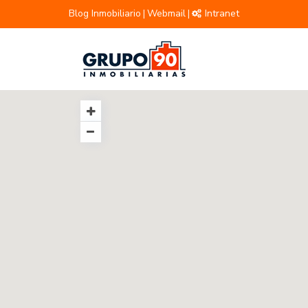
Blog Inmobiliario
Webmail
Intranet
|
|