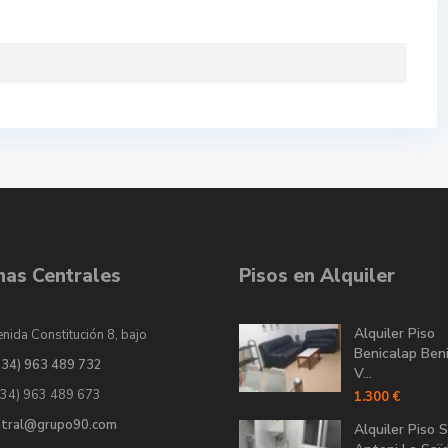
inas Centrales
Pisos en Alquiler
Alquiler Piso
nida Constitución 8, bajo
Benicalap Ben
034) 963 489 732
V...
034) 963 489 673
1.300 €
ntral@grupo90.com
Alquiler Piso 