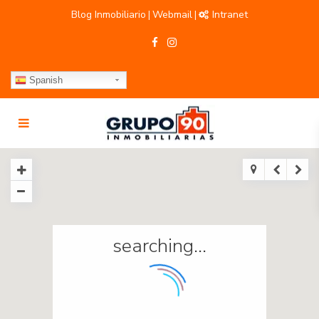
Blog Inmobiliario
Webmail
Intranet
|
|
Spanish
searching...