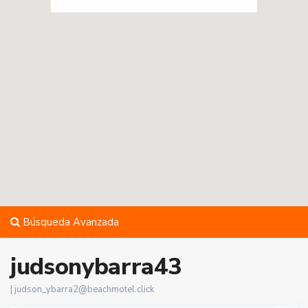
Búsqueda Avanzada
judsonybarra43
|
judson_ybarra2@beachmotel.click