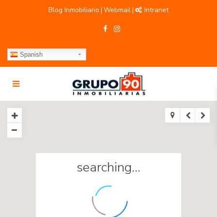
Blog Inmobiliario
Webmail
Intranet
|
|
Spanish
searching...