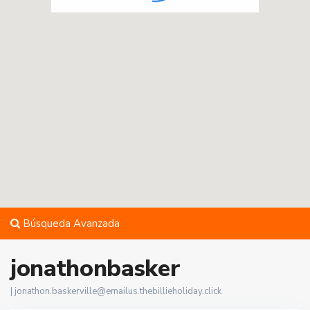
Búsqueda Avanzada
jonathonbasker
|
jonathon.baskerville@emailus.thebillieholiday.click