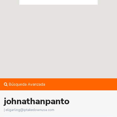
Búsqueda Avanzada
johnathanpanto
|
eligarling@iptakedownusa.com