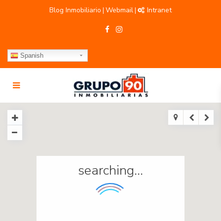
Blog Inmobiliario
Webmail
Intranet
|
|
Spanish
searching...