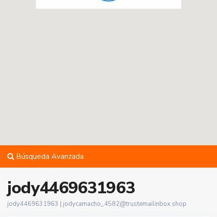
Búsqueda Avanzada
jody4469631963
jody4469631963 |
jodycamacho_4582@trustemailinbox.shop