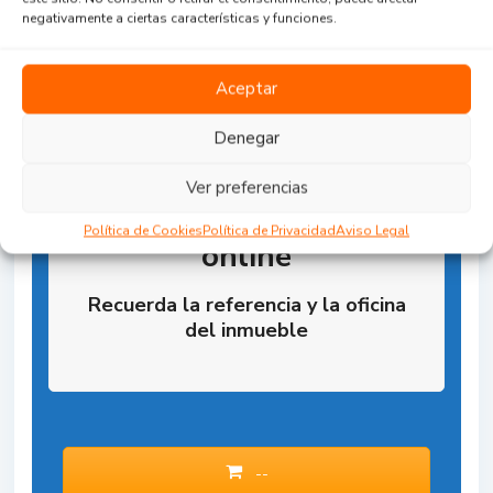
negativamente a ciertas características y funciones.
Aceptar
Denegar
Ver preferencias
Reserva la Propiedad
Política de Cookies
Política de Privacidad
Aviso Legal
online
Recuerda la referencia y la oficina
del inmueble
--