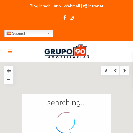
Blog Inmobiliario
Webmail
Intranet
|
|
Spanish
searching...