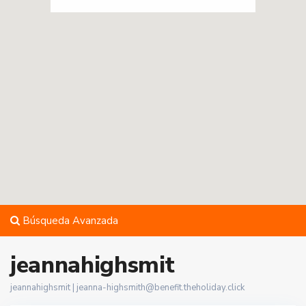
Búsqueda Avanzada
jeannahighsmit
jeannahighsmit |
jeanna-highsmith@benefit.theholiday.click