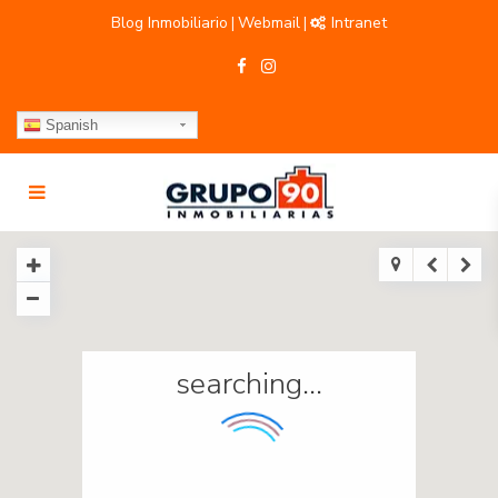
Blog Inmobiliario
Webmail
Intranet
|
|
Spanish
searching...