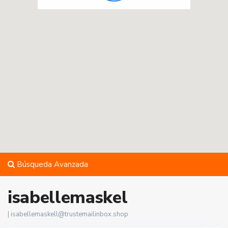
Búsqueda Avanzada
isabellemaskel
|
isabellemaskell@trustemailinbox.shop