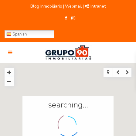
Blog Inmobiliario
Webmail
Intranet
|
|
Spanish
searching...