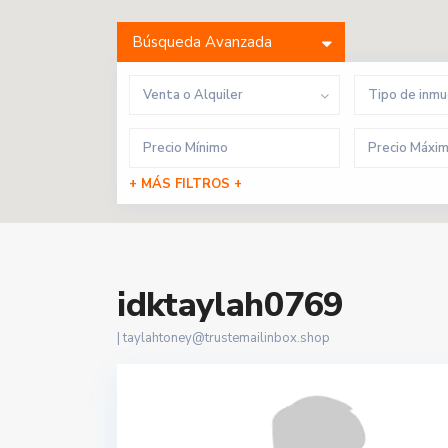
Búsqueda Avanzada
Venta o Alquiler
Tipo de inm
+ MÁS FILTROS +
idktaylah0769
|
taylahtoney@trustemailinbox.shop