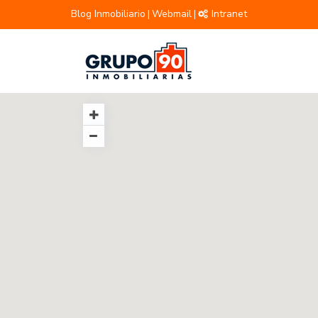
Blog Inmobiliario
Webmail
Intranet
|
|