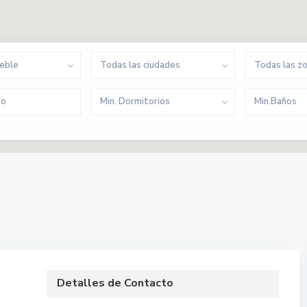
ueble
Todas las ciudades
Todas las z
Min. Dormitorios
Min.Baños
Detalles de Contacto