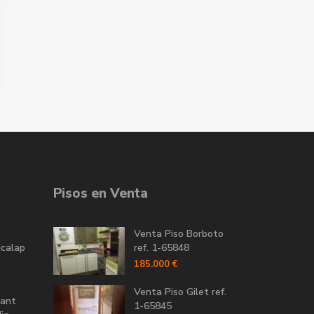
Pisos en Venta
Venta Piso Borboto
icalap
ref. 1-65848
185.000 €
Venta Piso Gilet ref.
Sant
1-65845