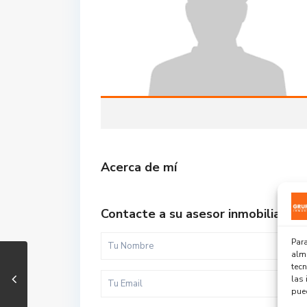
Acerca de mí
Contacte a su asesor inmobiliario
Para
alma
tec
las 
pued