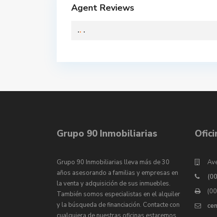
Agent Reviews
.
.
.
Grupo 90 Inmobiliarias
Ofic
Grupo 90 Inmobiliarias lleva más de 30
Ave
años asesorando a familias y empresas en
(0
la venta y adquisición de sus inmuebles.
(0
También somos especialistas en el alquiler
y la búsqueda de financiación. Contacte con
ce
cualquiera de nuestras oficinas estaremos