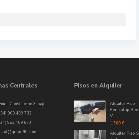
inas Centrales
Pisos en Alquiler
Alquiler Piso
nida Constitución 8, bajo
Benicalap Ben
034) 963 489 732
V...
034) 963 489 673
1.300 €
ntral@grupo90.com
Alquiler Piso 