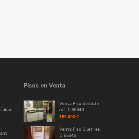
Pisos en Venta
Venta Piso Borboto
icalap
ref. 1-65848
185.000 €
Venta Piso Gilet ref.
Sant
1-65845