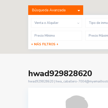
Búsqueda Avanzada
Venta o Alquiler
Tipo de inm
+ MÁS FILTROS +
hwad929828620
hwad929828620 |
hwa_caballero-7004@myemailhosto