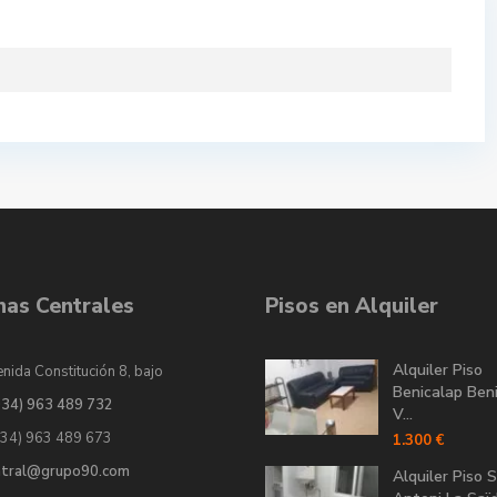
inas Centrales
Pisos en Alquiler
Alquiler Piso
nida Constitución 8, bajo
Benicalap Ben
034) 963 489 732
V...
034) 963 489 673
1.300 €
ntral@grupo90.com
Alquiler Piso 