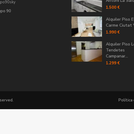
Antoni La Saïdi
upo90sky
1.500 €
upo 90
Alquiler Piso E
Carme Ciutat V
1.990 €
Alquiler Piso 
Tendetes
Campanar...
1.299 €
eserved.
Política