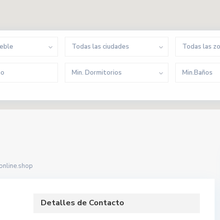
ueble
Todas las ciudades
Todas las z
Min. Dormitorios
Min.Baños
nline.shop
Detalles de Contacto