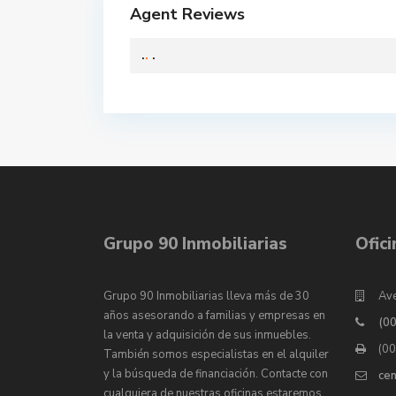
Agent Reviews
.
.
.
Grupo 90 Inmobiliarias
Ofic
Grupo 90 Inmobiliarias lleva más de 30
Ave
años asesorando a familias y empresas en
(0
la venta y adquisición de sus inmuebles.
(0
También somos especialistas en el alquiler
y la búsqueda de financiación. Contacte con
ce
cualquiera de nuestras oficinas estaremos