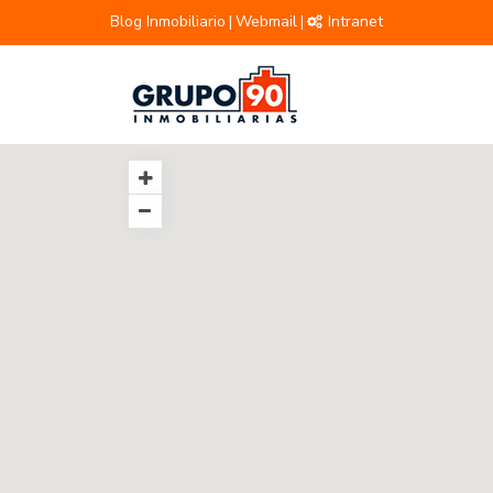
Blog Inmobiliario
Webmail
Intranet
|
|