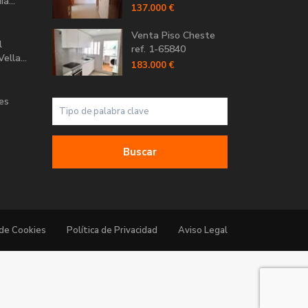
a...
137.000 €
Venta Piso Cheste
l
ref. 1-65840
ella...
183.000 €
Les
Buscar
 de Cookies
Política de Privacidad
Aviso Legal