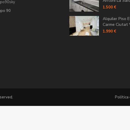
Antoni La Saïdi
upo90sky
1.500 €
upo 90
Alquiler Piso E
Carme Ciutat V
1.990 €
eserved.
Política