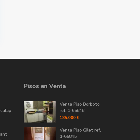
Pisos en Venta
Venta Piso Borboto
icalap
ref. 1-65848
185.000 €
Venta Piso Gilet ref.
Sant
1-65845