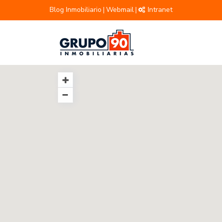
Blog Inmobiliario
Webmail
Intranet
|
|