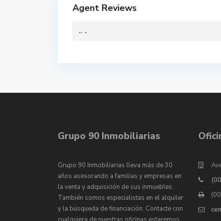
Agent Reviews
.
.
.
Grupo 90 Inmobiliarias
Ofic
Grupo 90 Inmobiliarias lleva más de 30
Ave
años asesorando a familias y empresas en
(0
la venta y adquisición de sus inmuebles.
(0
También somos especialistas en el alquiler
y la búsqueda de financiación. Contacte con
ce
cualquiera de nuestras oficinas estaremos