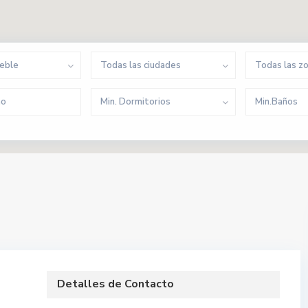
ueble
Todas las ciudades
Todas las z
Min. Dormitorios
Min.Baños
Detalles de Contacto