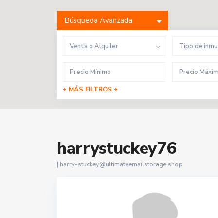
Búsqueda Avanzada
Venta o Alquiler
Tipo de inm
+ MÁS FILTROS +
harrystuckey76
|
harry-stuckey@ultimateemailstorage.shop