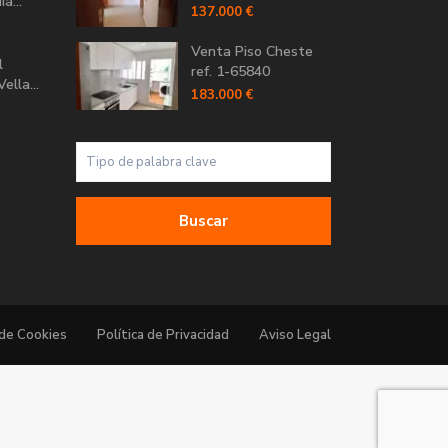
a...
137.000 €
Venta Piso Cheste
l
ref. 1-65840
ella...
183.000 €
Buscar
 de Cookies
Política de Privacidad
Aviso Legal