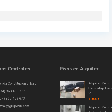
inas Centrales
Pisos en Alquiler
Alquiler Piso
nida Constitución 8, bajo
Benicalap Ben
034) 963 489 732
V...
034) 963 489 673
1.300 €
ntral@grupo90.com
Alquiler Piso 