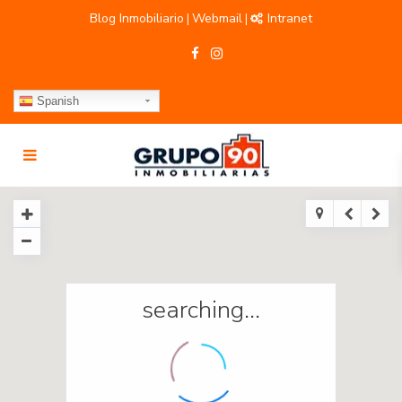
Blog Inmobiliario
Webmail
Intranet
|
|
Spanish
searching...