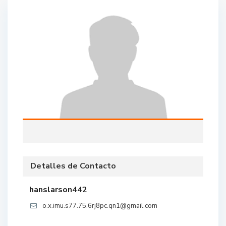
Detalles de Contacto
hanslarson442
o.x.imu.s77.75.6rj8pc.qn1@gmail.com