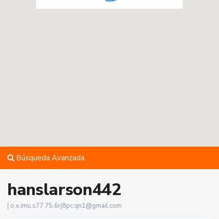
Búsqueda Avanzada
hanslarson442
|
o.x.imu.s77.75.6rj8pc.qn1@gmail.com