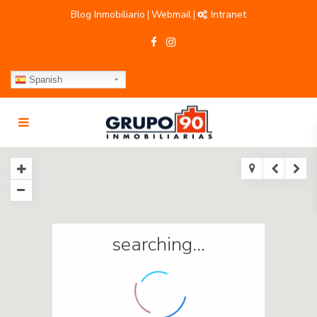
Blog Inmobiliario
Webmail
Intranet
|
|
Spanish
searching...