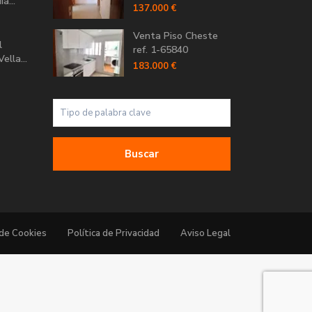
a...
137.000 €
Venta Piso Cheste
l
ref. 1-65840
ella...
183.000 €
Buscar
 de Cookies
Política de Privacidad
Aviso Legal