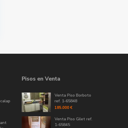
Pisos en Venta
Venta Piso Borboto
icalap
ref. 1-65848
185.000 €
Venta Piso Gilet ref.
Sant
1-65845