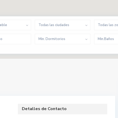
ueble
Todas las ciudades
Todas las z
Min. Dormitorios
Min.Baños
Detalles de Contacto