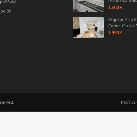
Antoni La Saïdi
upo90sky
1.500 €
upo 90
Alquiler Piso E
Carme Ciutat V
1.990 €
eserved.
Política