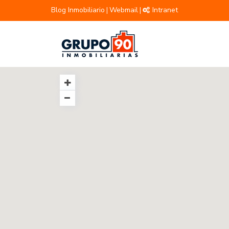
Blog Inmobiliario
Webmail
Intranet
|
|