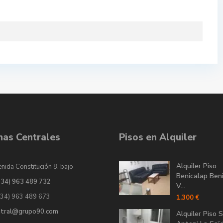
inas Centrales
Pisos en Alquiler
Alquiler Piso
nida Constitución 8, bajo
Benicalap Ben
034) 963 489 732
V...
034) 963 489 673
1.300 €
ntral@grupo90.com
Alquiler Piso 