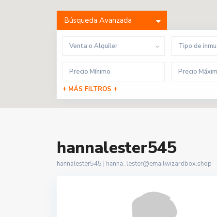
Búsqueda Avanzada
Venta o Alquiler
Tipo de inm
+ MÁS FILTROS +
hannalester545
hannalester545 |
hanna_lester@emailwizardbox.shop