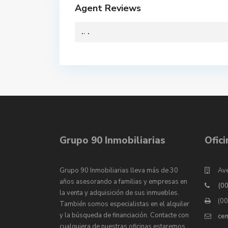
Agent Reviews
.
.
.
Grupo 90 Inmobiliarias
Ofic
Grupo 90 Inmobiliarias lleva más de 30
Ave
años asesorando a familias y empresas en
(0
la venta y adquisición de sus inmuebles.
(0
También somos especialistas en el alquiler
y la búsqueda de financiación. Contacte con
ce
cualquiera de nuestras oficinas estaremos