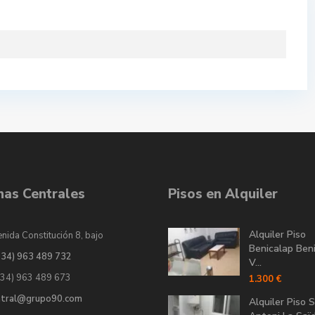
inas Centrales
Pisos en Alquiler
Alquiler Piso
nida Constitución 8, bajo
Benicalap Ben
034) 963 489 732
V...
034) 963 489 673
1.300 €
ntral@grupo90.com
Alquiler Piso 