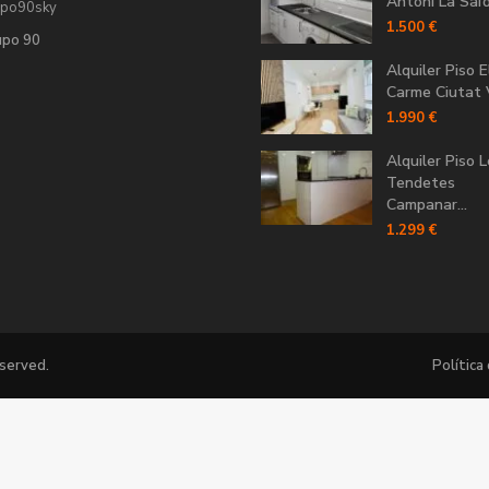
Antoni La Saïdi
upo90sky
1.500 €
upo 90
Alquiler Piso E
Carme Ciutat V
1.990 €
Alquiler Piso 
Tendetes
Campanar...
1.299 €
eserved.
Política