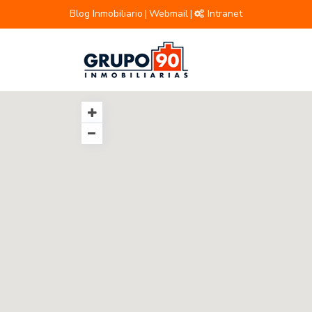
Blog Inmobiliario
Webmail
Intranet
|
|