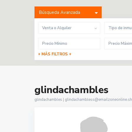
Búsqueda Avanzada
Venta o Alquiler
Tipo de inm
+ MÁS FILTROS +
glindachambles
glindachambles |
glindachambless@emailzoneonline.s