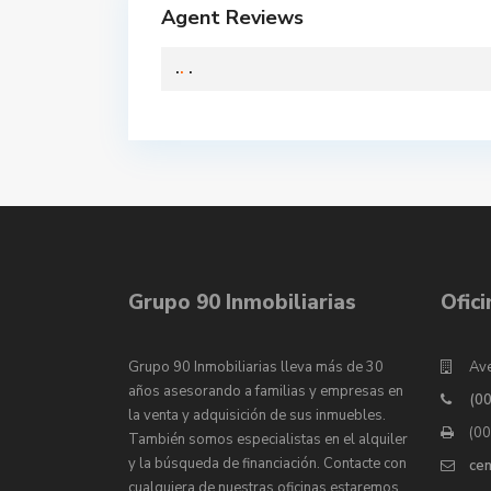
Agent Reviews
.
.
.
Grupo 90 Inmobiliarias
Ofic
Grupo 90 Inmobiliarias lleva más de 30
Ave
años asesorando a familias y empresas en
(0
la venta y adquisición de sus inmuebles.
(0
También somos especialistas en el alquiler
y la búsqueda de financiación. Contacte con
ce
cualquiera de nuestras oficinas estaremos