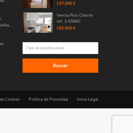
a...
137.000 €
Venta Piso Cheste
l
ref. 1-65840
ella...
183.000 €
Les
Buscar
 de Cookies
Política de Privacidad
Aviso Legal