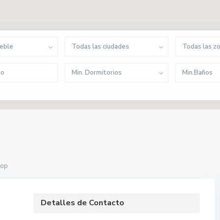
ueble
Todas las ciudades
Todas las z
Min. Dormitorios
Min.Baños
hop
Detalles de Contacto