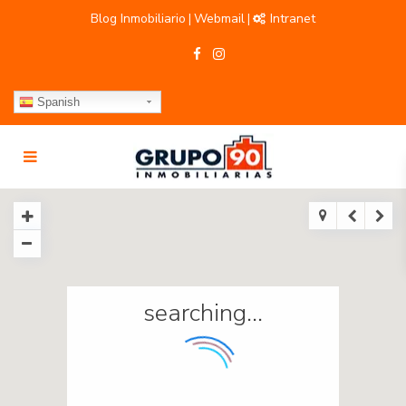
Blog Inmobiliario
Webmail
Intranet
|
|
Spanish
searching...