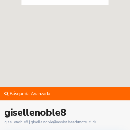
Búsqueda Avanzada
gisellenoble8
gisellenoble8 |
giselle.noble@assist.beachmotel.click