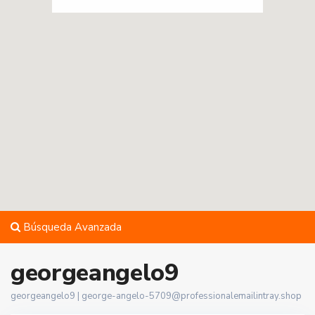
Búsqueda Avanzada
georgeangelo9
georgeangelo9 |
george-angelo-5709@professionalemailintray.shop