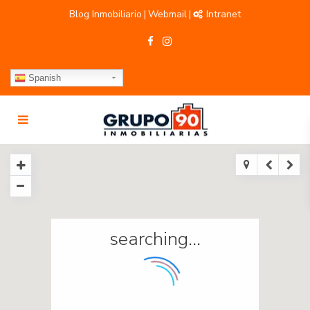
Blog Inmobiliario
Webmail
Intranet
|
|
Spanish
searching...