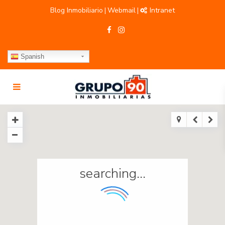
Blog Inmobiliario
Webmail
Intranet
|
|
Spanish
searching...