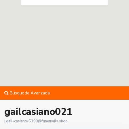
Búsqueda Avanzada
gailcasiano021
|
gail-casiano-5390@funemails.shop