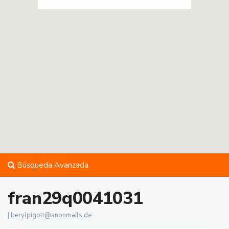
Búsqueda Avanzada
fran29q0041031
|
berylpigott@anonmails.de