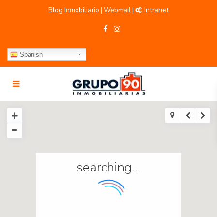
Blog Inmobiliario
Webmail
Intranet
|
|
Spanish
searching...