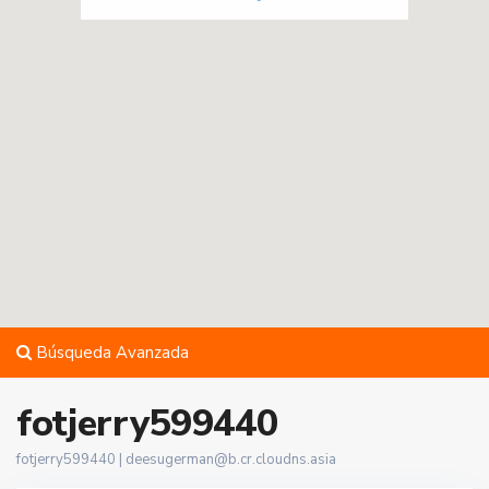
Búsqueda Avanzada
fotjerry599440
fotjerry599440 |
deesugerman@b.cr.cloudns.asia