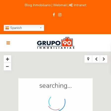
Blog Inmobiliario
Webmail
Intranet
|
|
Spanish
searching...