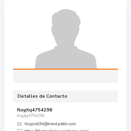
Detalles de Contacto
floyjtq4754298
floyjtq4754298
floyprell94@trend.pettin.com