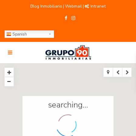
Blog Inmobiliario
Webmail
Intranet
|
|
Spanish
searching...