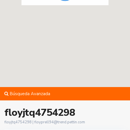
Búsqueda Avanzada
floyjtq4754298
floyjtq4754298 |
floyprell94@trend.pettin.com