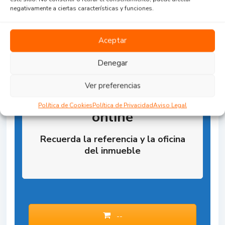
negativamente a ciertas características y funciones.
Aceptar
Denegar
Ver preferencias
Reserva la Propiedad
Política de Cookies
Política de Privacidad
Aviso Legal
online
Recuerda la referencia y la oficina
del inmueble
--