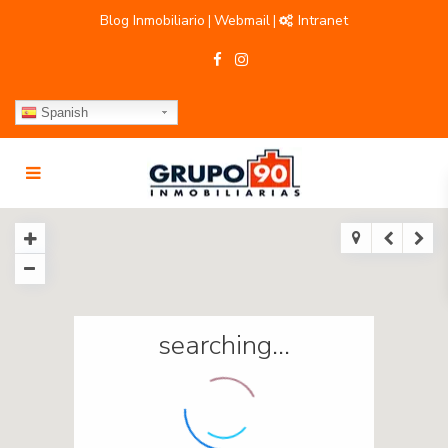
Blog Inmobiliario
Webmail
Intranet
|
|
Spanish
searching...