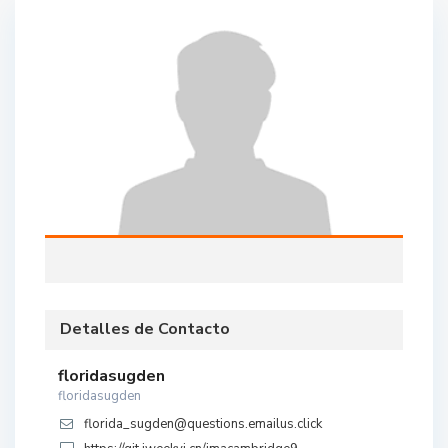
Detalles de Contacto
floridasugden
floridasugden
florida_sugden@questions.emailus.click