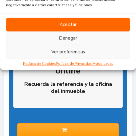
negativamente a ciertas características y funciones.
Aceptar
Denegar
Ver preferencias
Reserva la Propiedad
Política de Cookies
Política de Privacidad
Aviso Legal
online
Recuerda la referencia y la oficina
del inmueble
--