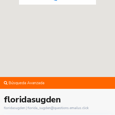
Búsqueda Avanzada
floridasugden
floridasugden |
florida_sugden@questions.emailus.click