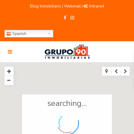
Blog Inmobiliario
Webmail
Intranet
|
|
Spanish
searching...