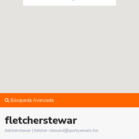
Búsqueda Avanzada
fletcherstewar
fletcherstewar |
fletcher-steward@quirkyemails.fun