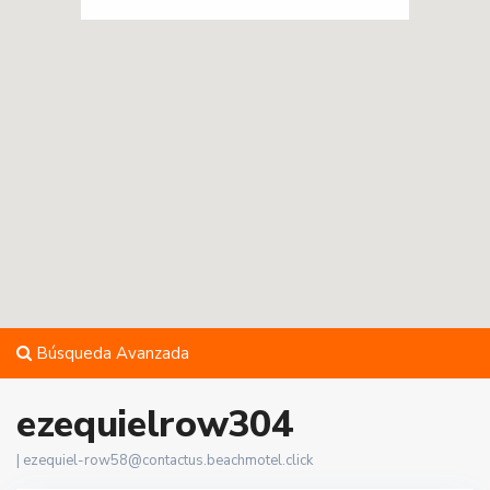
Búsqueda Avanzada
ezequielrow304
|
ezequiel-row58@contactus.beachmotel.click