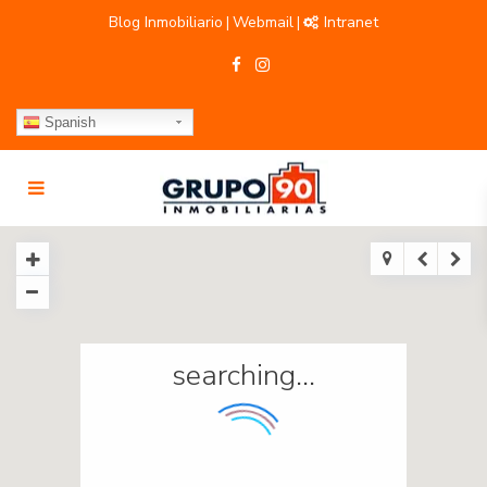
Blog Inmobiliario
Webmail
Intranet
|
|
Spanish
searching...