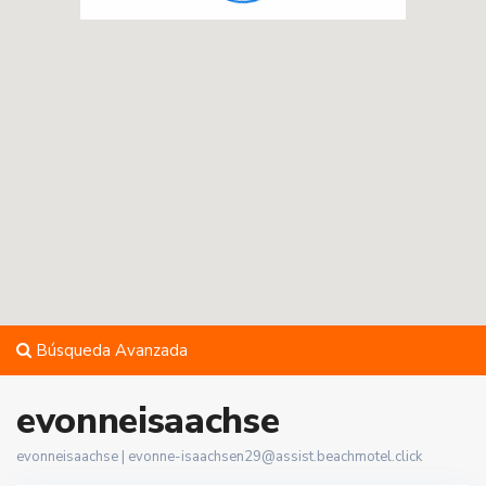
Búsqueda Avanzada
evonneisaachse
evonneisaachse |
evonne-isaachsen29@assist.beachmotel.click