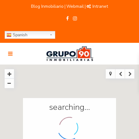
Blog Inmobiliario
Webmail
Intranet
|
|
Spanish
searching...