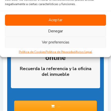
negativamente a ciertas características y funciones.
Aceptar
Denegar
Ver preferencias
Reserva la Propiedad
Política de Cookies
Política de Privacidad
Aviso Legal
online
Recuerda la referencia y la oficina
del inmueble
--