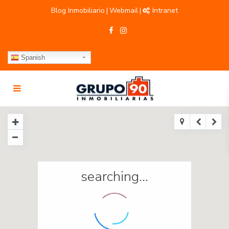
Blog Inmobiliario
Webmail
Intranet
|
|
Spanish
searching...