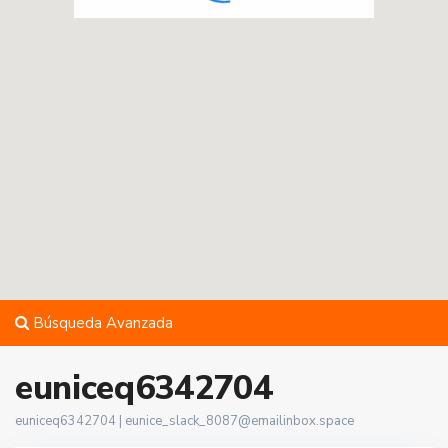
Búsqueda Avanzada
euniceq6342704
euniceq6342704 |
eunice_slack_8087@emailinbox.space