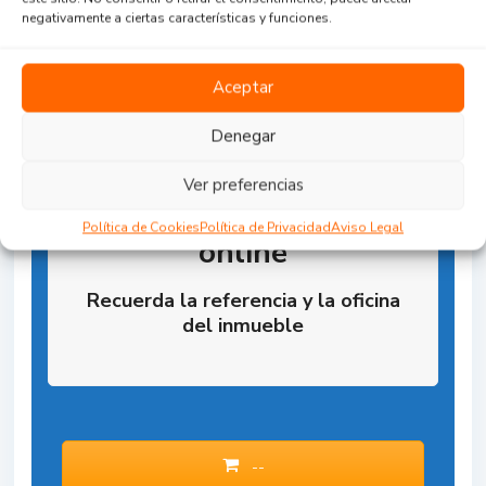
negativamente a ciertas características y funciones.
Aceptar
Denegar
Ver preferencias
Reserva la Propiedad
Política de Cookies
Política de Privacidad
Aviso Legal
online
Recuerda la referencia y la oficina
del inmueble
--