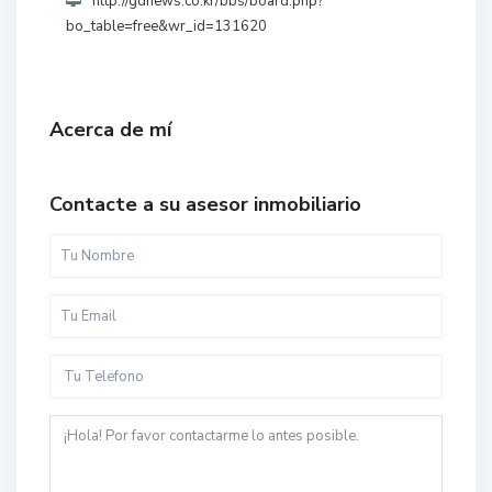
http://gdnews.co.kr/bbs/board.php?
bo_table=free&wr_id=131620
Acerca de mí
Contacte a su asesor inmobiliario