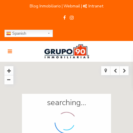
Blog Inmobiliario
Webmail
Intranet
|
|
Spanish
searching...