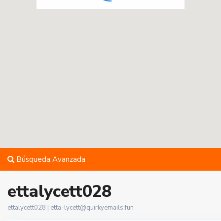
Búsqueda Avanzada
ettalycett028
ettalycett028 |
etta-lycett@quirkyemails.fun