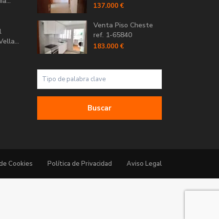
a...
137.000 €
Venta Piso Cheste
l
ref. 1-65840
ella...
183.000 €
Buscar
 de Cookies
Política de Privacidad
Aviso Legal