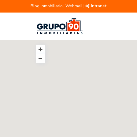
Blog Inmobiliario
Webmail
Intranet
|
|