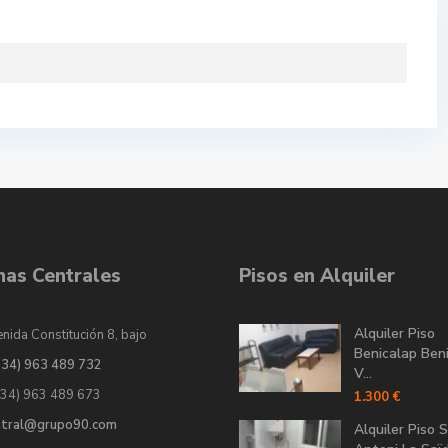
inas Centrales
Pisos en Alquiler
Alquiler Piso
nida Constitución 8, bajo
Benicalap Ben
034) 963 489 732
V...
034) 963 489 673
1.300 €
ntral@grupo90.com
Alquiler Piso 