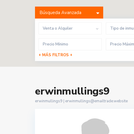
Búsqueda Avanzada
Venta o Alquiler
Tipo de inm
+ MÁS FILTROS +
erwinmullings9
erwinmullings9 |
erwinmullings@emailtrade.website