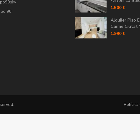
Antoni La Saïdi
upo90sky
1.500 €
upo 90
Alquiler Piso E
Carme Ciutat V
1.990 €
eserved.
Política