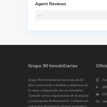
Agent Reviews
.
.
.
Grupo 90 Inmobiliarias
Ofic
Grupo 90 Inmobiliarias lleva más de 30
Ave
años asesorando a familias y empresas en
(0
la venta y adquisición de sus inmuebles.
(0
También somos especialistas en el alquiler
y la búsqueda de financiación. Contacte con
ce
cualquiera de nuestras oficinas estaremos