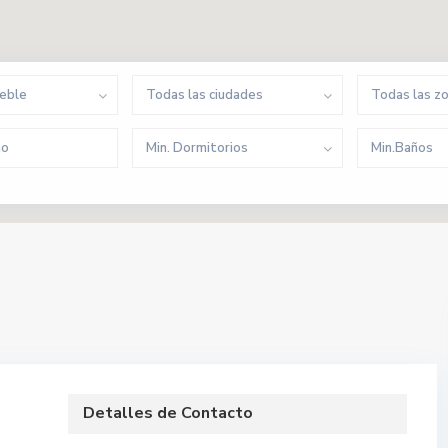
ueble
Todas las ciudades
Todas las z
Min. Dormitorios
Min.Baños
Detalles de Contacto