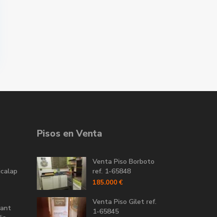
Pisos en Venta
Venta Piso Borboto
icalap
ref. 1-65848
185.000 €
Venta Piso Gilet ref.
Sant
1-65845