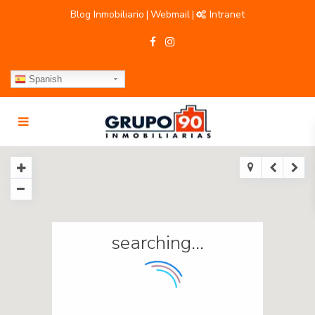
Blog Inmobiliario
Webmail
Intranet
|
|
Spanish
searching...