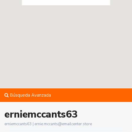
Búsqueda Avanzada
erniemccants63
erniemccants63 |
ernie.mccants@emailcenter.store