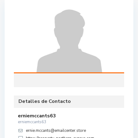
Detalles de Contacto
erniemccants63
erniemccants63
ernie.mccants@emailcenter.store