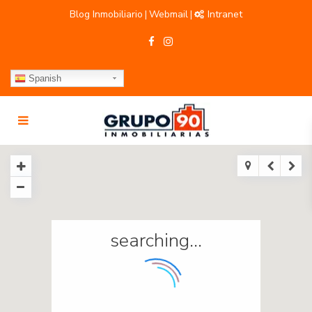
Blog Inmobiliario
Webmail
Intranet
|
|
Spanish
searching...