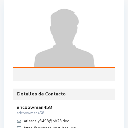
Detalles de Contacto
ericbowman458
ericbowman458
arleensly3498@bb28.dev