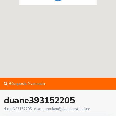
Búsqueda Avanzada
duane393152205
duane393152205 |
duane_moulton@globalemail.online