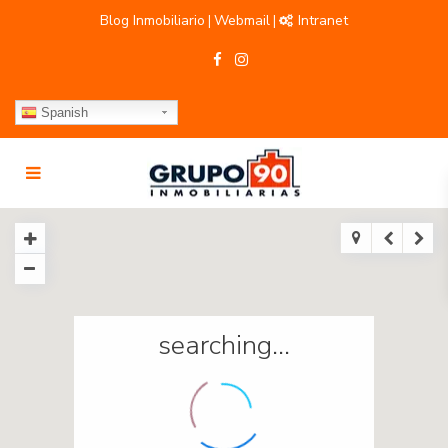
Blog Inmobiliario
Webmail
Intranet
|
|
Spanish
searching...