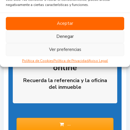
negativamente a ciertas características y funciones.
Aceptar
Denegar
Ver preferencias
Reserva la Propiedad
Política de Cookies
Política de Privacidad
Aviso Legal
online
Recuerda la referencia y la oficina
del inmueble
--