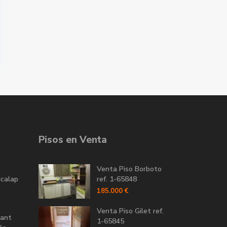
Pisos en Venta
Venta Piso Borboto
icalap
ref. 1-65848
185.000 €
Venta Piso Gilet ref.
Sant
1-65845