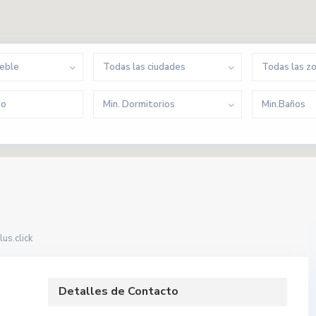
ueble
Todas las ciudades
Todas las z
Min. Dormitorios
Min.Baños
us.click
Detalles de Contacto