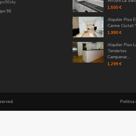
Antoni La Saïdi
upo90sky
1.500 €
upo 90
Alquiler Piso E
Carme Ciutat V
1.990 €
Alquiler Piso 
Tendetes
Campanar...
1.299 €
eserved.
Política