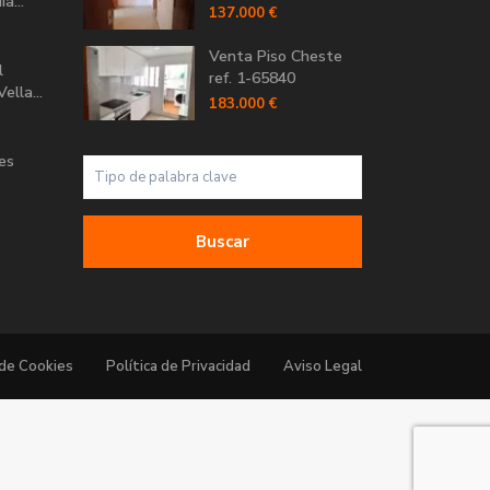
a...
137.000 €
Venta Piso Cheste
l
ref. 1-65840
ella...
183.000 €
Les
Buscar
 de Cookies
Política de Privacidad
Aviso Legal