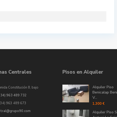
inas Centrales
Pisos en Alquiler
Alquiler Piso
nida Constitución 8, bajo
Benicalap Ben
034) 963 489 732
V...
034) 963 489 673
1.300 €
ntral@grupo90.com
Alquiler Piso 