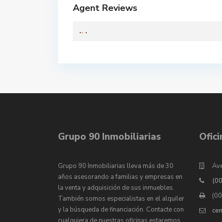
Agent Reviews
.
.
.
Grupo 90 Inmobiliarias
Ofic
Grupo 90 Inmobiliarias lleva más de 30
Ave
años asesorando a familias y empresas en
(0
la venta y adquisición de sus inmuebles.
(0
También somos especialistas en el alquiler
y la búsqueda de financiación. Contacte con
ce
cualquiera de nuestras oficinas estaremos