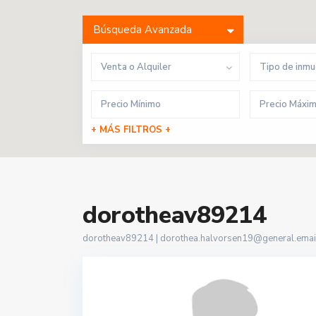
Búsqueda Avanzada
Venta o Alquiler
Tipo de inm
+ MÁS FILTROS +
dorotheav89214
dorotheav89214 |
dorothea.halvorsen19@general.email