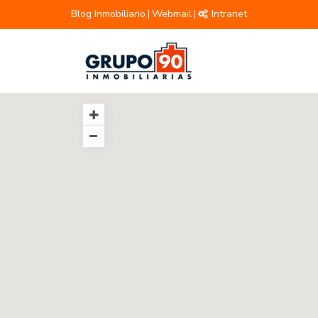
Blog Inmobiliario
Webmail
Intranet
|
|